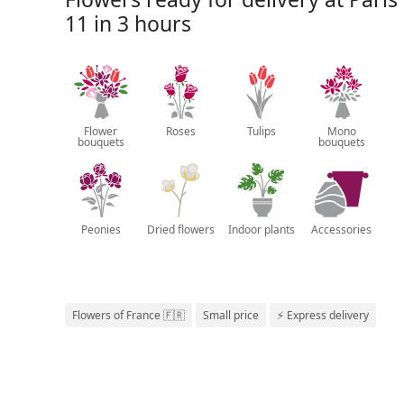
11 in 3 hours
Flower
Roses
Tulips
Mono
bouquets
bouquets
Peonies
Dried flowers
Indoor plants
Accessories
Flowers of France 🇫🇷
Small price
⚡ Express delivery