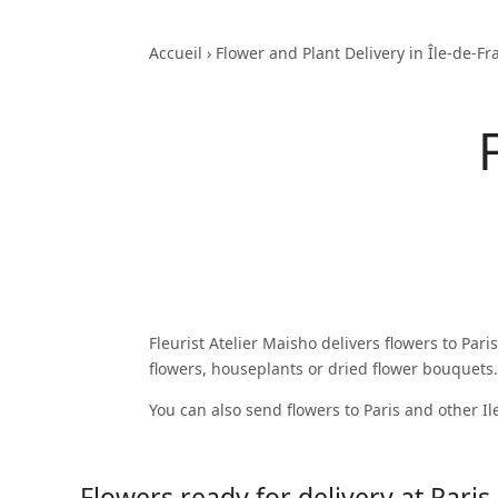
Accueil
›
Flower and Plant Delivery in Île-de-Fr
Fleurist Atelier Maisho delivers flowers to Pari
flowers, houseplants or dried flower bouquets
You can also send flowers to Paris and other Il
Flowers ready for delivery at Paris