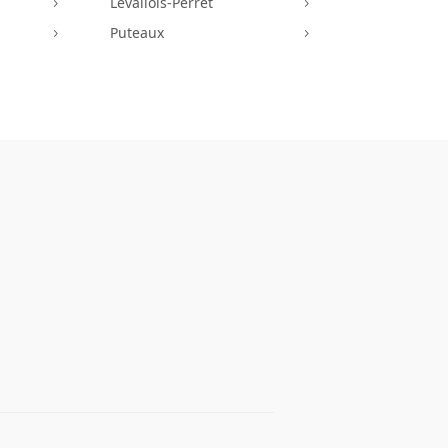
Levallois-Perret
5
5
Puteaux
5
5