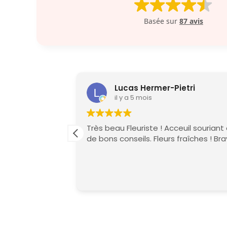
Basée sur
87 avis
Lucas Hermer-Pietri
il y a 5 mois
Très beau Fleuriste ! Acceuil souriant
ct
de bons conseils. Fleurs fraîches ! Br
esse et votre