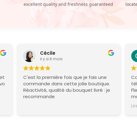
excellent quality and freshness guaranteed
locat
Cécile
il y a 6 mois
 et
C'est la première fois que je fais une
Co
avo
commande dans cette jolie boutique.
té
Réactivité, qualité du bouquet livré : je
Fleur
recommande
ma
Me
Lir
re