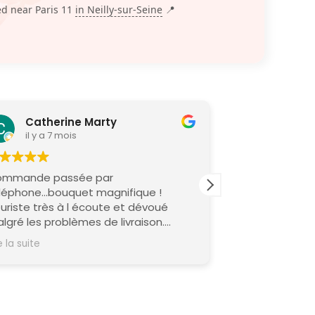
ed near Paris 11
in Neilly-sur-Seine
📍
Catherine Marty
Elliot M
il y a 7 mois
il y a 9 m
mmande passée par
Service client a
léphone...bouquet magnifique !
bouquets réell
iste très à l écoute et dévoué
lgré les problèmes de livraison.
rci ,à Manon et ses collègues. Je
e la suite
commande cette boutique.