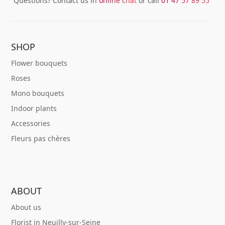
Questions? Contact us in
online chat
or call
01 47 57 89 55
SHOP
Flower bouquets
Roses
Mono bouquets
Indoor plants
Accessories
Fleurs pas chères
ABOUT
About us
Florist in Neuilly-sur-Seine