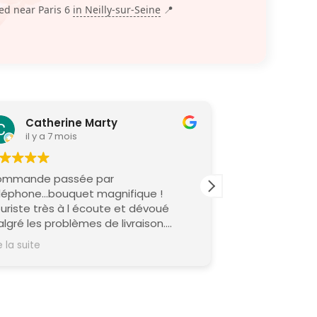
ted near Paris 6
in Neilly-sur-Seine
📍
Catherine Marty
Elliot M
il y a 7 mois
il y a 9 m
mmande passée par
Service client a
léphone...bouquet magnifique !
bouquets réell
iste très à l écoute et dévoué
lgré les problèmes de livraison.
rci ,à Manon et ses collègues. Je
e la suite
commande cette boutique.