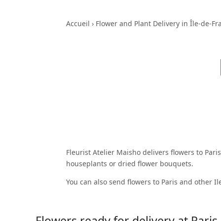
Accueil
›
Flower and Plant Delivery in Île-de-Fr
Fleurist Atelier Maisho delivers flowers to Paris
houseplants or dried flower bouquets.
You can also send flowers to Paris and other Il
Flowers ready for delivery at Paris