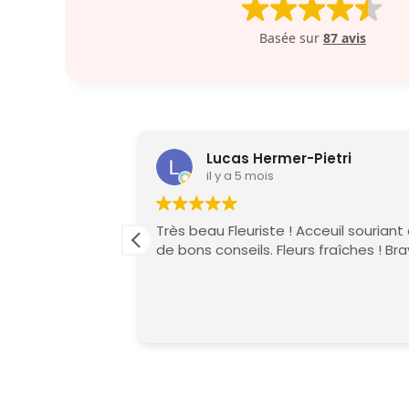
Basée sur
87 avis
Lucas Hermer-Pietri
il y a 5 mois
Très beau Fleuriste ! Acceuil souriant
ct
de bons conseils. Fleurs fraîches ! Br
esse et votre