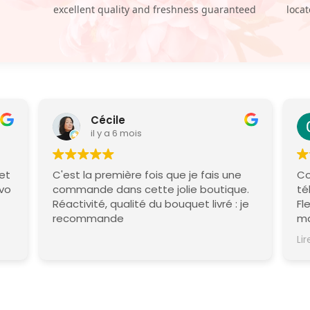
excellent quality and freshness guaranteed
loca
Cécile
il y a 6 mois
 et
C'est la première fois que je fais une
Co
avo
commande dans cette jolie boutique.
té
Réactivité, qualité du bouquet livré : je
Fleur
recommande
ma
Me
Lir
re