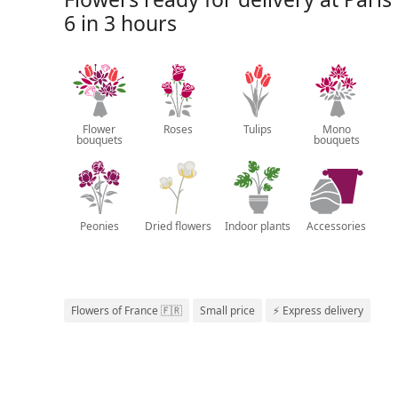
6 in 3 hours
Flower
Roses
Tulips
Mono
bouquets
bouquets
Peonies
Dried flowers
Indoor plants
Accessories
Flowers of France 🇫🇷
Small price
⚡ Express delivery