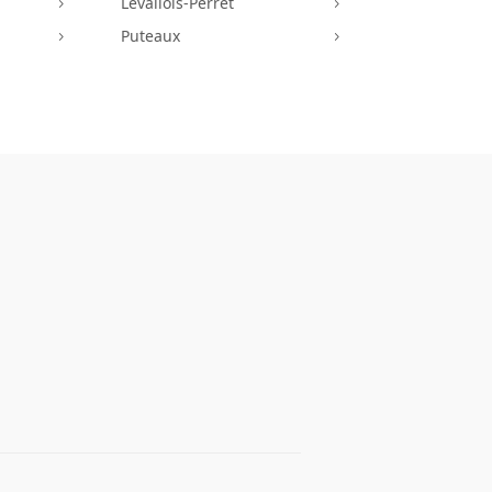
Levallois-Perret
5
5
Puteaux
5
5